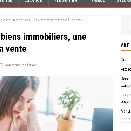
ESTION
LOCATION
RÉNOVATION
TRAVAUX
ASSUR
s biens immobiliers, une alternative rentable à la vente
 biens immobiliers, une
ARTI
la vente
Consei
Commentaires fermés
Prix e
Recour
compl
Les pi
propri
Menui
l’isol