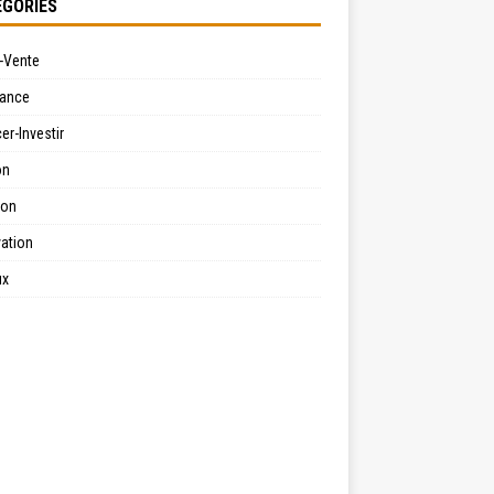
GORIES
-Vente
ance
er-Investir
on
ion
ation
ux