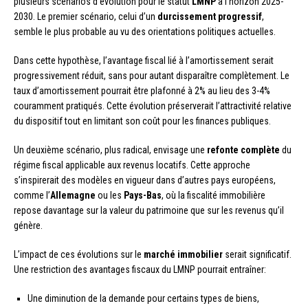
plusieurs scénarios d’évolution pour le statut
LMNP
à l’horizon 2025-
2030. Le premier scénario, celui d’un
durcissement progressif
,
semble le plus probable au vu des orientations politiques actuelles.
Dans cette hypothèse, l’avantage fiscal lié à l’amortissement serait
progressivement réduit, sans pour autant disparaître complètement. Le
taux d’amortissement pourrait être plafonné à 2% au lieu des 3-4%
couramment pratiqués. Cette évolution préserverait l’attractivité relative
du dispositif tout en limitant son coût pour les finances publiques.
Un deuxième scénario, plus radical, envisage une
refonte complète
du
régime fiscal applicable aux revenus locatifs. Cette approche
s’inspirerait des modèles en vigueur dans d’autres pays européens,
comme l’
Allemagne
ou les
Pays-Bas
, où la fiscalité immobilière
repose davantage sur la valeur du patrimoine que sur les revenus qu’il
génère.
L’impact de ces évolutions sur le
marché immobilier
serait significatif.
Une restriction des avantages fiscaux du LMNP pourrait entraîner:
Une diminution de la demande pour certains types de biens,