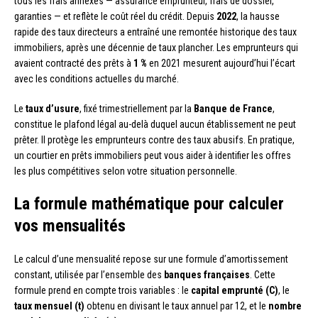
tous les frais annexes — assurance emprunteur, frais de dossier,
garanties — et reflète le coût réel du crédit. Depuis
2022
, la hausse
rapide des taux directeurs a entraîné une remontée historique des taux
immobiliers, après une décennie de taux plancher. Les emprunteurs qui
avaient contracté des prêts à
1 %
en 2021 mesurent aujourd’hui l’écart
avec les conditions actuelles du marché.
Le
taux d’usure
, fixé trimestriellement par la
Banque de France
,
constitue le plafond légal au-delà duquel aucun établissement ne peut
prêter. Il protège les emprunteurs contre des taux abusifs. En pratique,
un courtier en prêts immobiliers peut vous aider à identifier les offres
les plus compétitives selon votre situation personnelle.
La formule mathématique pour calculer
vos mensualités
Le calcul d’une mensualité repose sur une formule d’amortissement
constant, utilisée par l’ensemble des
banques françaises
. Cette
formule prend en compte trois variables : le
capital emprunté (C)
, le
taux mensuel (t)
obtenu en divisant le taux annuel par 12, et le
nombre