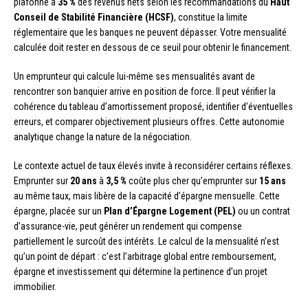
plafonné à
35 %
des revenus nets selon les recommandations du
Haut
Conseil de Stabilité Financière (HCSF)
, constitue la limite
réglementaire que les banques ne peuvent dépasser. Votre mensualité
calculée doit rester en dessous de ce seuil pour obtenir le financement.
Un emprunteur qui calcule lui-même ses mensualités avant de
rencontrer son banquier arrive en position de force. Il peut vérifier la
cohérence du tableau d’amortissement proposé, identifier d’éventuelles
erreurs, et comparer objectivement plusieurs offres. Cette autonomie
analytique change la nature de la négociation.
Le contexte actuel de taux élevés invite à reconsidérer certains réflexes.
Emprunter sur
20 ans
à
3,5 %
coûte plus cher qu’emprunter sur
15 ans
au même taux, mais libère de la capacité d’épargne mensuelle. Cette
épargne, placée sur un
Plan d’Épargne Logement (PEL)
ou un contrat
d’assurance-vie, peut générer un rendement qui compense
partiellement le surcoût des intérêts. Le calcul de la mensualité n’est
qu’un point de départ : c’est l’arbitrage global entre remboursement,
épargne et investissement qui détermine la pertinence d’un projet
immobilier.