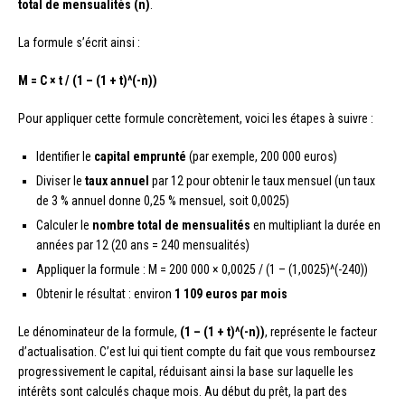
total de mensualités (n)
.
La formule s’écrit ainsi :
M = C × t / (1 – (1 + t)^(-n))
Pour appliquer cette formule concrètement, voici les étapes à suivre :
Identifier le
capital emprunté
(par exemple, 200 000 euros)
Diviser le
taux annuel
par 12 pour obtenir le taux mensuel (un taux
de 3 % annuel donne 0,25 % mensuel, soit 0,0025)
Calculer le
nombre total de mensualités
en multipliant la durée en
années par 12 (20 ans = 240 mensualités)
Appliquer la formule : M = 200 000 × 0,0025 / (1 – (1,0025)^(-240))
Obtenir le résultat : environ
1 109 euros par mois
Le dénominateur de la formule,
(1 – (1 + t)^(-n))
, représente le facteur
d’actualisation. C’est lui qui tient compte du fait que vous remboursez
progressivement le capital, réduisant ainsi la base sur laquelle les
intérêts sont calculés chaque mois. Au début du prêt, la part des