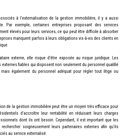
ssociés à l’externalisation de la gestion immobilière, il y a aussi
pte. Par exemple, certaines entreprises proposant des services
ement élevés pour leurs services, ce qui peut être difficile à absorber
reprises manquent parfois à leurs obligations vis-à-vis des clients en
ique.
taire externe, elle risque d’être exposée au risque juridique. Les
res externes fiables qui disposent non seulement du personnel qualifié
, mais également du personnel adéquat pour régler tout litige ou
sation de la gestion immobilière peut être un moyen très efficace pour
identiels d’accroître leur rentabilité en réduisant leurs charges
ssionnels dont ils ont besoin. Cependant, il est important que les
 rechercher soigneusement leurs partenaires externes afin qu’ils
iés au service externalisé.