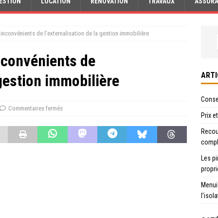
ESTION
LOCATION
RÉNOVATION
TRAVAUX
ASSUR
 inconvénients de l’externalisation de la gestion immobilière
nconvénients de
ARTI
 gestion immobilière
Consei
Commentaires fermés
Prix e
Recour
compl
Les pi
propri
Menui
l’isol