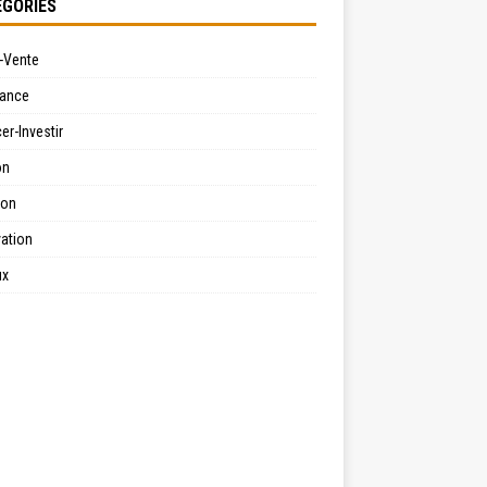
GORIES
-Vente
ance
er-Investir
on
ion
ation
ux