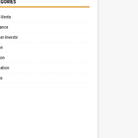
GORIES
-Vente
ance
er-Investir
on
ion
ation
ux