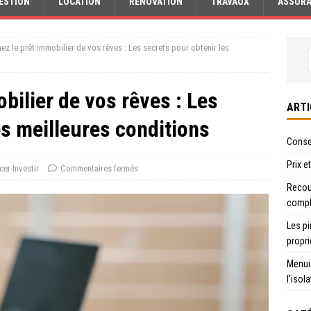
ESTION
LOCATION
RÉNOVATION
TRAVAUX
ASSUR
ez le prêt immobilier de vos rêves : Les secrets pour obtenir les
bilier de vos rêves : Les
ARTI
es meilleures conditions
Consei
Prix e
cer-Investir
Commentaires fermés
Recour
compl
Les pi
propri
Menui
l’isol