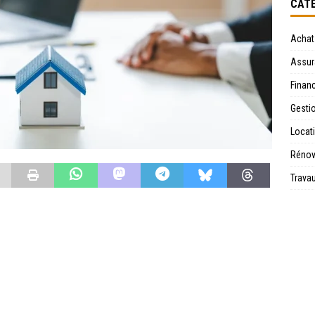
CATÉ
Achat
Assur
Financ
Gesti
Locat
Rénov
Trava