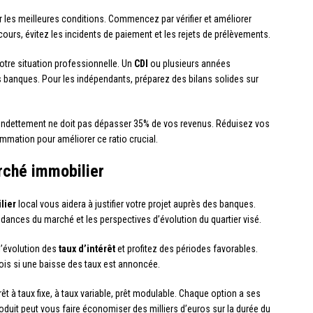
r les meilleures conditions. Commencez par vérifier et améliorer
ours, évitez les incidents de paiement et les rejets de prélèvements.
otre situation professionnelle. Un
CDI
ou plusieurs années
 banques. Pour les indépendants, préparez des bilans solides sur
’endettement ne doit pas dépasser 35% de vos revenus. Réduisez vos
mmation pour améliorer ce ratio crucial.
arché immobilier
lier
local vous aidera à justifier votre projet auprès des banques.
ndances du marché et les perspectives d’évolution du quartier visé.
l’évolution des
taux d’intérêt
et profitez des périodes favorables.
mois si une baisse des taux est annoncée.
rêt à taux fixe, à taux variable, prêt modulable. Chaque option a ses
duit peut vous faire économiser des milliers d’euros sur la durée du