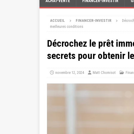
ACHAT-VENTE
FINANCER-INVESTIR
G
ACCUEIL
FINANCER-INVESTIR
Décroch
meilleures conditions
Décrochez le prêt immo
secrets pour obtenir l
novembre 12, 2024
Matt Chomisot
Finan