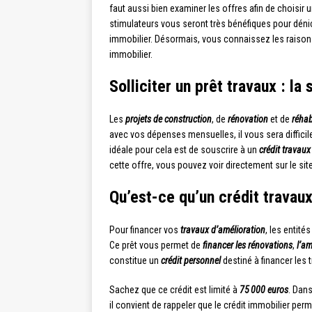
faut aussi bien examiner les offres afin de choisir 
stimulateurs vous seront très bénéfiques pour dénich
immobilier. Désormais, vous connaissez les raisons
immobilier.
Solliciter un prêt travaux : la 
Les
projets de construction
, de
rénovation
et de
réhab
avec vos dépenses mensuelles, il vous sera difficil
idéale pour cela est de souscrire à un
crédit travaux
cette offre, vous pouvez voir directement sur le sit
Qu’est-ce qu’un crédit travaux
Pour financer vos
travaux d’amélioration
, les entit
Ce prêt vous permet de
financer les rénovations
,
l’a
constitue un
crédit personnel
destiné à financer les 
Sachez que ce crédit est limité à
75 000 euros
. Dan
il convient de rappeler que le crédit immobilier pe