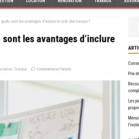
ESTION
LOCATION
RÉNOVATION
TRAVAUX
ASSUR
: quels sont les avantages d’inclure le coût des travaux ?
s sont les avantages d’inclure
ARTI
Consei
ovation
,
Travaux
Commentaires fermés
Prix e
Recour
compl
Les pi
propri
Menui
l’isol