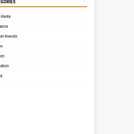
GORIES
-Vente
ance
er-Investir
on
ion
ation
ux