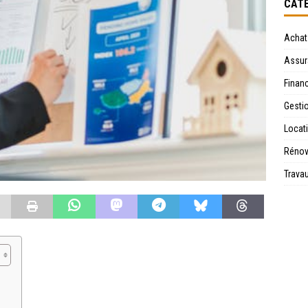
CATÉ
Achat
Assur
Financ
Gesti
Locat
Rénov
Trava