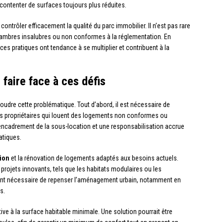
 contenter de surfaces toujours plus réduites.
 contrôler efficacement la qualité du parc immobilier. Il n’est pas rare
hambres insalubres ou non conformes à la réglementation. En
s pratiques ont tendance à se multiplier et contribuent à la
faire face à ces défis
oudre cette problématique. Tout d’abord, il est nécessaire de
es propriétaires qui louent des logements non conformes ou
encadrement de la sous-location et une responsabilisation accrue
atiques.
ion
et la rénovation de logements adaptés aux besoins actuels.
projets innovants, tels que les habitats modulaires ou les
ement nécessaire de repenser l’aménagement urbain, notamment en
s.
tive à la surface habitable minimale. Une solution pourrait être