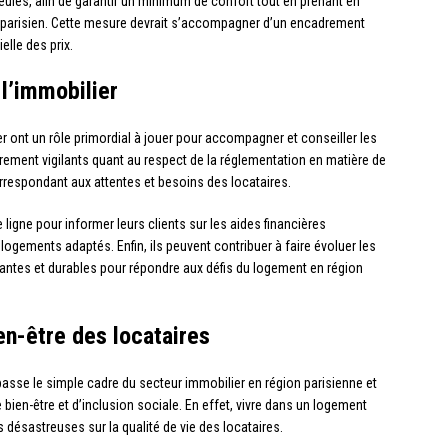
eules, afin de garantir un minimum de confort tout en prenant en
 parisien. Cette mesure devrait s’accompagner d’un encadrement
ielle des prix.
 l’immobilier
r ont un rôle primordial à jouer pour accompagner et conseiller les
lièrement vigilants quant au respect de la réglementation en matière de
orrespondant aux attentes et besoins des locataires.
igne pour informer leurs clients sur les aides financières
logements adaptés. Enfin, ils peuvent contribuer à faire évoluer les
antes et durables pour répondre aux défis du logement en région
en-être des locataires
asse le simple cadre du secteur immobilier en région parisienne et
bien-être et d’inclusion sociale. En effet, vivre dans un logement
 désastreuses sur la qualité de vie des locataires.