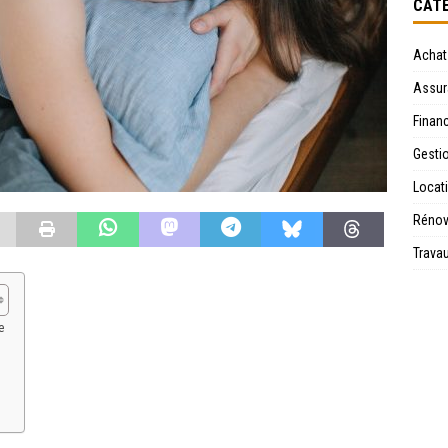
CATÉ
Achat
Assur
Financ
Gesti
Locat
Rénov
Trava
e