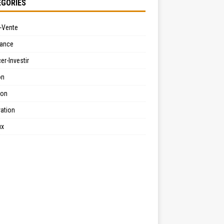
GORIES
-Vente
ance
er-Investir
on
ion
ation
ux