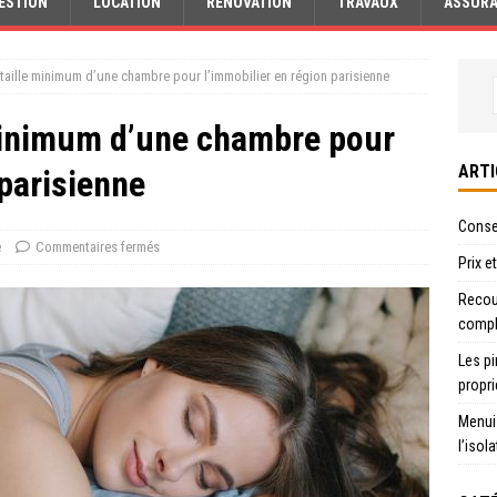
ESTION
LOCATION
RÉNOVATION
TRAVAUX
ASSUR
a taille minimum d’une chambre pour l’immobilier en région parisienne
 minimum d’une chambre pour
ARTI
 parisienne
Consei
e
Commentaires fermés
Prix e
Recour
compl
Les pi
propri
Menui
l’isol