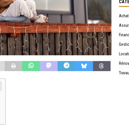
CATÉ
Achat
Assur
Financ
Gesti
Locat
Rénov
Trava