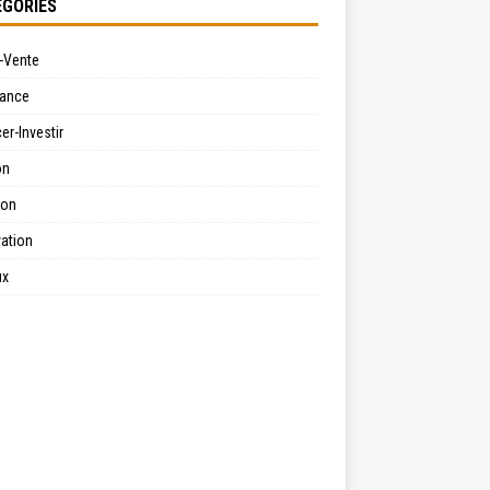
GORIES
-Vente
ance
er-Investir
on
ion
ation
ux