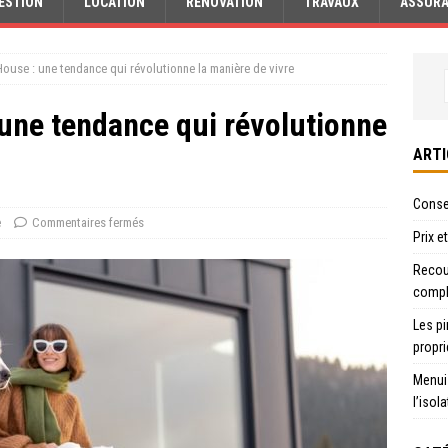
ESTION
LOCATION
RÉNOVATION
TRAVAUX
ASSUR
House : une tendance qui révolutionne la manière de vivre
 une tendance qui révolutionne
ARTI
Consei
e
Commentaires fermés
Prix e
Recour
compl
Les pi
propri
Menui
l’isol