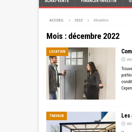
ACHAT-VENTE
FINANCER-INVESTIR
G
ACCUEIL
2022
décembre
Mois :
décembre 2022
Comm
LOCATION
déc
Trouve
préfèr
condit
Cepen
Les 
TRAVAUX
déc