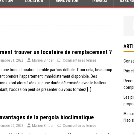
ESTION
LOCATION
RÉNOVATION
TRAVAUX
ASSUR
ARTI
ent trouver un locataire de remplacement ?
embre 31, 2022
Marion Binder
Commentaires fermés
Consei
r une bonne location semble parfois difficile. Pour cela, beaucoup
Prix e
ent prendre l’appartement immédiatement disponible. Des
Recour
ions sont alors fixées sur une durée déterminée avec le bailleur.
compl
dant, l’occasion peut se présenter où vous tombez
[…]
Les pi
propri
Menui
avantages de la pergola bioclimatique
l’isol
embre 26, 2022
Marion Binder
Commentaires fermés